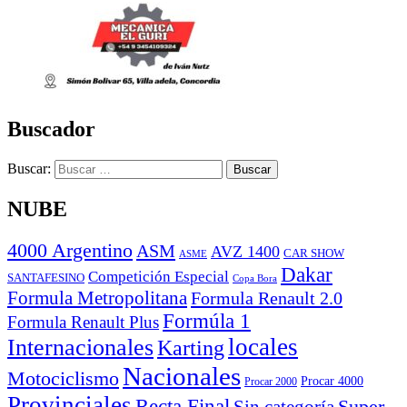
Buscador
Buscar:
NUBE
4000 Argentino
ASM
AVZ 1400
CAR SHOW
ASME
Dakar
Competición Especial
SANTAFESINO
Copa Bora
Formula Metropolitana
Formula Renault 2.0
Formúla 1
Formula Renault Plus
locales
Internacionales
Karting
Nacionales
Motociclismo
Procar 4000
Procar 2000
Provinciales
Recta Final