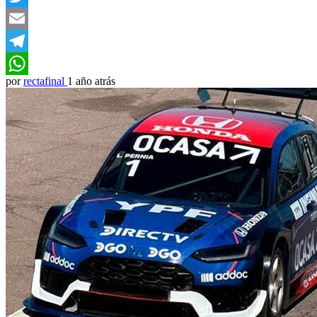
Twitter
Email
Telegram
por
rectafinal
1 año atrás
WhatsApp