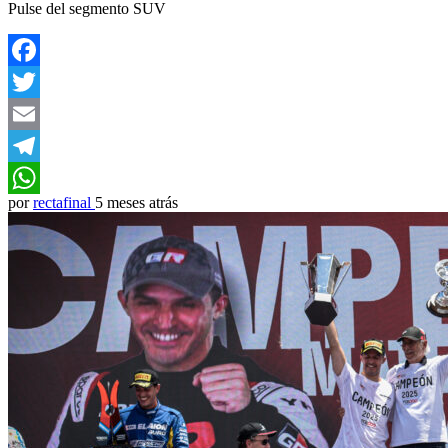
Pulse del segmento SUV
Facebook
Twitter
Email
Telegram
por
rectafinal
5 meses atrás
WhatsApp