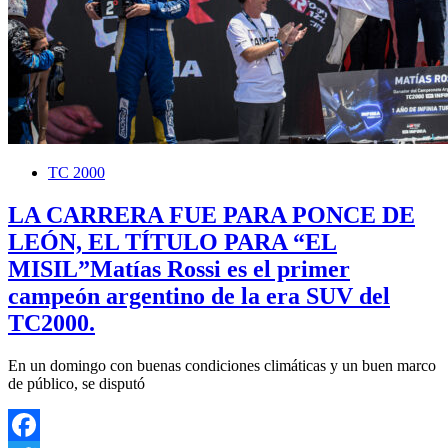
TC 2000
LA CARRERA FUE PARA PONCE DE
LEÓN, EL TÍTULO PARA “EL
MISIL”Matías Rossi es el primer
campeón argentino de la era SUV del
TC2000.
En un domingo con buenas condiciones climáticas y un buen marco
de público, se disputó