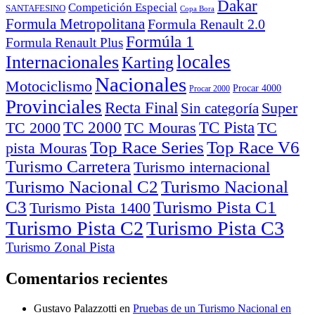
Dakar
Competición Especial
SANTAFESINO
Copa Bora
Formula Metropolitana
Formula Renault 2.0
Formúla 1
Formula Renault Plus
locales
Internacionales
Karting
Nacionales
Motociclismo
Procar 4000
Procar 2000
Provinciales
Recta Final
Super
Sin categoría
TC Pista
TC 2000
TC
TC 2000
TC Mouras
Top Race Series
pista Mouras
Turismo Carretera
Turismo internacional
Turismo Nacional C2
Turismo Nacional
C3
Turismo Pista C1
Turismo Pista 1400
Turismo Pista C2
Turismo Pista C3
Turismo Zonal Pista
Comentarios recientes
Gustavo Palazzotti
en
Pruebas de un Turismo Nacional en