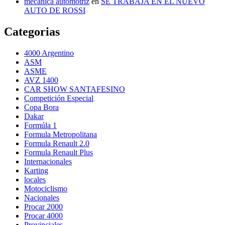
mecánica automotriz
en
SE TRABAJA EN EL NUEVO
AUTO DE ROSSI
Categorias
4000 Argentino
ASM
ASME
AVZ 1400
CAR SHOW SANTAFESINO
Competición Especial
Copa Bora
Dakar
Formúla 1
Formula Metropolitana
Formula Renault 2.0
Formula Renault Plus
Internacionales
Karting
locales
Motociclismo
Nacionales
Procar 2000
Procar 4000
Provinciales