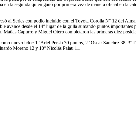
rsia en la segunda quien ganó por primera vez de manera oficial en la 
só al Series con podio incluido con el Toyota Corolla N° 12 del Aimar
le avance desde el 14° lugar de la grilla sumando puntos importantes p
 Matías Capurro y Miguel Otero completaron las primeras diez posici
 como nuevo líder: 1° Ariel Persia 39 puntos, 2° Oscar Sánchez 38, 3° 
Eduardo Moreno 12 y 10° Nicolás Palau 11.