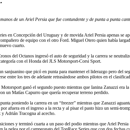
.
manos de un Ariel Persia que fue contundente y de punta a punta cant
ies en Concepción del Uruguay y de movida Ariel Persia apenas se apa
mpañero de equipo con el otro Ford. Miguel Otero quien había largad
 nuevo cuarto.
Cronos del Octanos ingresó el auto de seguridad y la carrera se neutral
 categoría con el Honda del JLS Motorsport-Corsi Sport.
n sanjuanino que picó en punta para mantener el liderazgo pero del segun
e entre los tres de adelante retrasándose ambos pilotos en el clasifica
 Motorsport ganó el segundo puesto mientras que Ianina Zanazzi era la 
on un Matías Capurro que quería recuperar terreno perdido.
punta poniendo la carrera en un “freezer” mientras que Zanazzi aguanta
or afuera en el ingreso a la recta y al pisar el pasto hizo un semi-tromp
z y Adrián Tracogna al acecho.
iciones y terminó cuarta a un paso del podio mientras que Ariel Persia
 en la pelea por el campeonato del TopRace Series que con dos fechas cu