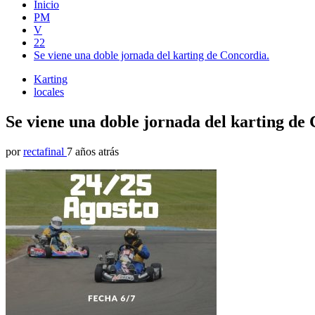
Inicio
PM
V
22
Se viene una doble jornada del karting de Concordia.
Karting
locales
Se viene una doble jornada del karting de
por
rectafinal
7 años atrás