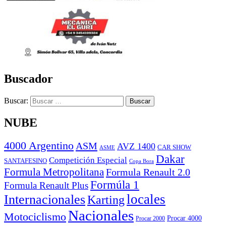
Buscador
Buscar:
NUBE
4000 Argentino
ASM
AVZ 1400
CAR SHOW
ASME
Dakar
Competición Especial
SANTAFESINO
Copa Bora
Formula Metropolitana
Formula Renault 2.0
Formúla 1
Formula Renault Plus
locales
Internacionales
Karting
Nacionales
Motociclismo
Procar 4000
Procar 2000