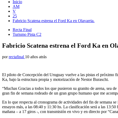
Inicio
AM
V
25
Fabricio Scatena​ estrena el Ford Ka en Olavarria.
Recta Final
Turismo Pista C2
Fabricio Scatena​ estrena el Ford Ka en Ol
por
rectafinal
10 años atrás
El piloto de Concepción del Uruguay vuelve a las pistas el próximo fi
Ka, bajo la estructura propia y motorización de Nestor Buraschi​.
“Muchas Gracias a todos los que pusieron su granito de arena, sea de 
gran fin de semana rodeado de un gran grupo humano que me acompaña
En lo que respecta al cronograma de actividades del fin de semana se i
ensayos más, a las 08:40 y 11:30 hs. La clasificación será a las 13:50 
mañana – a 17 giros -, con transmisión en vivo y en directo por “Can