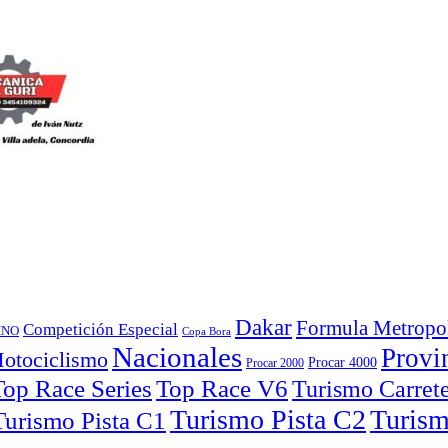
Dakar
Formula Metropol
Competición Especial
INO
Copa Bora
Nacionales
Provi
otociclismo
Procar 4000
Procar 2000
Top Race Series
Turismo Carret
Turismo Pista C2
Turism
Turismo Pista C1